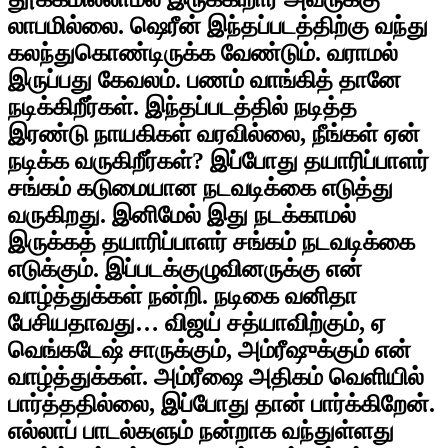
லாபமில்லை. ஷெரீன் இந்தப்படத்திற்கு வந்து
கலந்துகொண்டிருக்க வேண்டும். வராமல்
இருப்பது கேவலம். பணம் வாங்கித் தானே
நடிக்கிறீர்கள். இந்தப்படத்தில் நடித்த
இரண்டு நாயகிகள் வரவில்லை, நீங்கள் ஏன்
நடிக்க வருகிறீர்கள்? இப்போது தயாரிப்பாளர்
சங்கம் கடுமையான நடவடிக்கை எடுத்து
வருகிறது. இனிமேல் இது நடக்காமல்
இருக்கத் தயாரிப்பாளர் சங்கம் நடவடிக்கை
எடுக்கும். இப்படக்குழுவினருக்கு என்
வாழ்த்துக்கள் நன்றி. நடிகை வனிதா
பேசியதாவது… விஜய் சத்யாவிற்கும், ஏ
வெங்கடேஷ் சாருக்கும், அம்ரீஷுக்கும் என்
வாழ்த்துக்கள். அம்ரீஷை அதிகம் வெளியில்
பார்த்ததில்லை, இப்போது தான் பார்க்கிறேன்.
எல்லாப் பாடல்களும் நன்றாக வந்துள்ளது