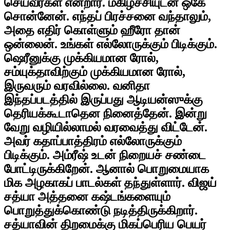
செய்வீர்கள் என்றார். மகிழ்ச்சியுடன் ஒகே
சொன்னேன். எந்தப் பிரச்சனை வந்தாலும்,
அதை எதிர் கொள்ளும் ஹீரோ தான்
ஒன்லைன். உங்கள் எல்லோருக்கும் பிடிக்கும்.
ஷெரீனுக்கு முக்கியமான ரோல்,
சம்யுக்தாவிற்கும் முக்கியமான ரோல்,
இருவரும் வரவில்லை. வனிதா
இந்தப்படத்தில் இருப்பது ஆடியன்ஸுக்கு
தெரியக்கூடாதென நினைத்தேன். இன்று
வேறு வழியில்லாமல் வரவைத்து விட்டேன்.
அவர் கதாப்பாத்திரம் எல்லோருக்கும்
பிடிக்கும். அம்ரீஷ் உடன் நிறையச் சண்டை
போட்டிருக்கிறேன். ஆனால் பொறுமையாக
மிக அழகாகப் பாடல்கள் தந்துள்ளார். விஜய்
சத்யா அத்தனை கஷ்டங்களையும்
பொறுத்துக்கொண்டு நடித்திருக்கிறார்.
சத்யாவின் திறமைக்கு மிகப்பெரிய பெயர்