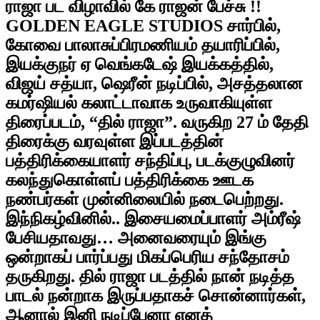
ராஜா பட விழாவில் கே ராஜன் பேச்சு !!
GOLDEN EAGLE STUDIOS சார்பில்,
கோவை பாலாசுப்பிரமணியம் தயாரிப்பில்,
இயக்குநர் ஏ வெங்கடேஷ் இயக்கத்தில்,
விஜய் சத்யா, ஷெரீன் நடிப்பில், அசத்தலான
கமர்ஷியல் கலாட்டாவாக உருவாகியுள்ள
திரைப்படம், “தில் ராஜா”. வருகிற 27 ம் தேதி
திரைக்கு வரவுள்ள இப்படத்தின்
பத்திரிக்கையாளர் சந்திப்பு, படக்குழுவினர்
கலந்துகொள்ளப் பத்திரிக்கை ஊடக
நண்பர்கள் முன்னிலையில் நடைபெற்றது.
இந்நிகழ்வினில்.. இசையமைப்பாளர் அம்ரீஷ்
பேசியதாவது… அனைவரையும் இங்கு
ஒன்றாகப் பார்ப்பது மிகப்பெரிய சந்தோசம்
தருகிறது. தில் ராஜா படத்தில் நான் நடித்த
பாடல் நன்றாக இருப்பதாகச் சொன்னார்கள்,
ஆனால் இனி நடிப்பேனா எனத்