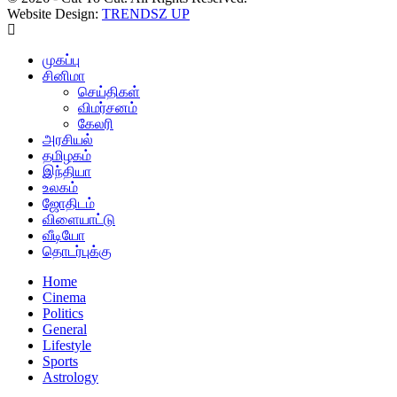
Website Design:
TRENDSZ UP
முகப்பு
சினிமா
செய்திகள்
விமர்சனம்
கேலரி
அரசியல்
தமிழகம்
இந்தியா
உலகம்
ஜோதிடம்
விளையாட்டு
வீடியோ
தொடர்புக்கு
Home
Cinema
Politics
General
Lifestyle
Sports
Astrology