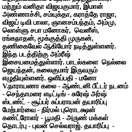
மற்றும் வனிதா விஜயகுமார், இமான்
அண்ணாச்சி, சம்யுக்தா, கராத்தே ராஜா,
விஜய் டிவி பாலா, ஞானசம்பந்தம், அம்மு,
லொள்ளு சபா மனோகர், வெனீஸ்,
ரங்கநாதன், மூக்குத்தி முருகன்,
தணிகைவேல் ஆகியோர் நடித்துள்ளனர்.
இந்த படத்திற்கு அம்ரீஷ்
இசையமைத்துள்ளார். பாடல்களை நெல்லை
ஜெயந்தன், கலைகுமார் இருவரும்
எழுதியுள்ளனர். ஒளிப்பதி - மனோ
V.நாராயணா கலை - ஆண்டனி பீட்டர் நடனம்
- செந்தாமரை எடிட்டிங் - சுரேஷ் அர்ஷ்
ஸ்டண்ட் - சூப்பர் சுப்பராயன் தயாரிப்பு
மேற்பார்வை - நிர்மல் புரொடக்ஷன்
கண்ட்ரோளர் - பூமதி - அருண் மக்கள்
தொடர்பு - புவன் செல்வராஜ். தயாரிப்பு -