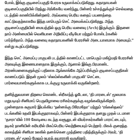
போல், இங்கு குடிசைப்பகுதி பேரரசு உருவாக்கப்படுகிறது. கதாநாயகன்
குடிசைப்பகுதியில் பிறந்து அங்கேயே வளர்ந்து, பின்னர் உச்சத்துக்குச் செல்வதை
படத்தில் காண்பிக்கின்றனர். அவ்வளவு பெரிய கதைப் பயணத்தை
காட்டுவதற்காகவே இந்த மாபெரும் செட் அமைக்கப்படுகிறது. அந்த
குடிசைப்பகுதியின் மையத்தில் ஒரு பெரிய வளைவு (Arch) இருக்கும். இதனை
நாம் அண்மையில் வெளியான அறிவிப்பு வீடியோ மற்றும் போஸ்டர்களில்
பார்த்தோம். அந்த வளைவு கதாநாயகனின் பேரரசின் அடையாளமாக அமையும்.”
என்று கூறப்படுகிறது.
இந்த செட் அமைப்பு பாகுபலி படத்தில் காணப்பட்ட மாபெரும் மகிழ்மதி பேரரசின்
அளவுக்கு இணையானதாக இருக்கும், ஆனால் இங்கு பிரமாண்ட
அரண்மனைகளுக்குப் பதிலாக ஆங்காங்கே ஆர்ப்பரிக்கும் குடிசைப்பகுதிகள்
காணப்படும். இதன் மூலம் ‘ஸ்லம்ஸ்களின் பாகுபலி’ செட்டை
பார்வையாளர்களுக்காக படக்குழு உருவாக்கி வருகின்றனர்.
தனித்துவமான திறமை கொண்ட ஸ்ரீகாந்த் ஓடேலா, ‘தி பாரடைஸ்’ மூலமாக
மறுபடியும் சினிமாப் பெருவிழாவை ரசிகர்களுக்கு வழங்கவிருக்கிறார்.
முன்னதாக சுகுமார் இயக்கிய ‘நன்னக்கு பிரேமதோ’ மற்றும் ‘ரங்கஸ்தலம்’
படங்களில் உதவி இயக்குநராகவும், பின்னர் இயக்குநராக தனது முதல் படமான
‘தசரா’வில் 100 கோடியை கடந்த வசூலுடன் விமர்சகர்களின் பாராட்டையும்,
நடிகர் நானியின் கரியரில் மிகப்பெரிய வெற்றியையும் பெற்றார். மிகக் குறைந்த
காலத்தில் சினிமா உலகில் தனக்கென முத்திரை பதித்திருக்கும் அவர், ‘தி
பாரடைஸ்’ மூலம் மேலும் உயரத் தயாராகி வருகிறார்.