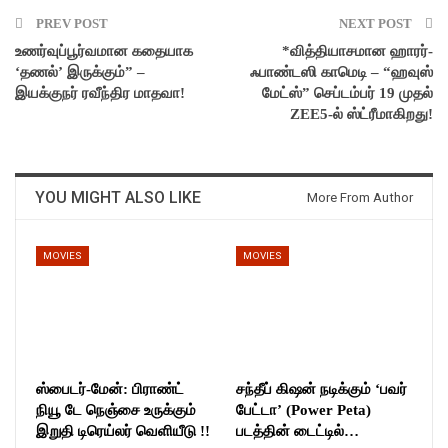
PREV POST
NEXT POST
உணர்வுப்பூர்வமான கதையாக
*வித்தியாசமான ஹாரர்-
‘தணல்’ இருக்கும்” –
ஃபாண்டஸி காமெடி – “ஹவுஸ்
இயக்குநர் ரவீந்திர மாதவா!
மேட்ஸ்” செப்டம்பர் 19 முதல்
ZEE5-ல் ஸ்ட்ரீமாகிறது!
YOU MIGHT ALSO LIKE
More From Author
MOVIES
MOVIES
ஸ்பைடர்-மேன்: பிராண்ட்
சந்தீப் கிஷன் நடிக்கும் ‘பவர்
நியூ டே நெஞ்சை உருக்கும்
பேட்டா’ (Power Peta)
இறுதி டிரெய்லர் வெளியீடு !!
படத்தின் டைட்டில்…