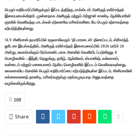
பெரும் எதிர்பார்ப்பிலிருக்கும் இப்படத்திற்கு, ராக்ஸ்டார் அனிருத் ரவிச்சந்தர்
இசையமைக்கிறார். முன்னதாக அனிருத் மற்றும் அர்ஜுன் சாண்டி ஆகியோரின்
குரலில் வெளிவந்த பாடல்கள் ஏற்கனவே ரசிகர்களிடையே பெரும் உற்சாகத்தை
ஏற்படுத்தியுள்ளது.
SLV சினிமாஸ் தயாரிப்பில் உருவாகிவரும் ‘தி பாரடைஸ்’ திரைப்படம், ஸ்ரீகாந்த்
ஓடேலா இயக்கத்தில், அனிருத் ரவிச்சந்தர் இசையமைப்பில் 2026 மார்ச் 26
அன்று, உலகமெங்கும் பிரம்மாண்டமாக அளவில் வெளியிடப்படுகிறது. 8
மொழிகளில்—இந்தி, தெலுங்கு, தமிழ், ஆங்கிலம், ஸ்பானிஷ், வங்காளம்,
கன்னடம் மற்றும் மலையாளம் ஆகிய மொழிகளில் இப்படம் வெளிவரவுள்ளது.
உலகளாவிய அளவில் பெரும் எதிர்பார்ப்பை ஏற்படுத்தியுள்ள இப்படம், சினிமாவின்
எல்லைகளைத் தாண்டி, ரசிகர்களுக்கு மறக்கமுடியாத அனுபவத்தை
வழங்கவிருக்கிறது.
108
Share