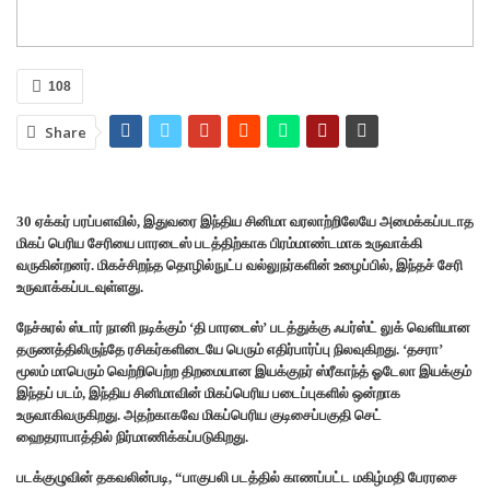
108
Share
30 ஏக்கர் பரப்பளவில், இதுவரை இந்திய சினிமா வரலாற்றிலேயே அமைக்கப்படாத
மிகப் பெரிய சேரியை பாரடைஸ் படத்திற்காக பிரம்மாண்டமாக உருவாக்கி
வருகின்றனர். மிகச்சிறந்த தொழில்நுட்ப வல்லுநர்களின் உழைப்பில், இந்தச் சேரி
உருவாக்கப்படவுள்ளது.
நேச்சுரல் ஸ்டார் நானி நடிக்கும் ‘தி பாரடைஸ்’ படத்துக்கு ஃபர்ஸ்ட் லுக் வெளியான
தருணத்திலிருந்தே ரசிகர்களிடையே பெரும் எதிர்பார்ப்பு நிலவுகிறது. ‘தசரா’
மூலம் மாபெரும் வெற்றிபெற்ற திறமையான இயக்குநர் ஸ்ரீகாந்த் ஓடேலா இயக்கும்
இந்தப் படம், இந்திய சினிமாவின் மிகப்பெரிய படைப்புகளில் ஒன்றாக
உருவாகிவருகிறது. அதற்காகவே மிகப்பெரிய குடிசைப்பகுதி செட்
ஹைதராபாத்தில் நிர்மாணிக்கப்படுகிறது.
படக்குழுவின் தகவலின்படி, “பாகுபலி படத்தில் காணப்பட்ட மகிழ்மதி பேரரசை