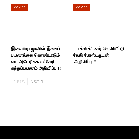
MOVIES
MOVIES
இளையராஜாவின் இசைப்
‘டாக்ஸிக்’ டீசர் வெளியீட்டு
பயணத்தை கொண்டாடும்
தேதி போஸ்டருடன்
வட அமெரிக்க கச்சேரி
அறிவிப்பு !!
சுற்றுப்பயணம் அறிவிப்பு !!
PREV
NEXT