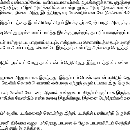
 அவர்கள் உண்மையிலேயே வலிமையானவர்கள். ஆண்களுக்காக, குழந்தை
ா சுரேஷிற்கு பயிற்சி அளிக்கவில்லை என்றாலும்… அவர் ஆக்ஷன் காட்சி
இல்லை‌, நீங்கள் அந்த இடத்திற்கு வர வேண்டும் என கேட்டுக்கொள்கிற
் படத்தை இயக்கியிருக்கிறார் இயக்குநர் சுரேஷ் பாரதி. அவருக்கும்
 செய்து நடிக்க வாய்ப்பளித்த இயக்குநருக்கும், தயாரிப்பாளருக்கும் ம
மாஸ்டர் என்னுடைய பாதுகாப்பையும், என்னுடைய சௌகரியத்தையும் மனத
ையோ அவர் பயந்து கொண்டே இருந்தார். என் மீது அக்கறை செலுத்தி பா
தில் நடிக்கும் போது தான் கஷ்டம் தெரிகிறது. இந்த படத்தின் சண்டை
்.
அற்புதமான அனுபவமாக இருந்தது. இந்தப்படம் பெண்களுடன் எளிதில் த
 வெளிக் கொண்டு வரலாம் என்பதை கற்றுத் தரும் படமாக இது இருக்க
என பலர் கேள்வி கேட்டனர். ஆனால் என்னுடைய விருப்பம் நடிப்பாக இ
 சாதிக்க வேண்டும் என்ற கனவு இருக்கிறது. இதனை பெற்றோர்கள் 
்’ ஆகிய படங்களைத் தொடர்ந்து இந்தப் படத்தில் பணியாற்றி இருக்க
ணி விவேகா எழுத, மற்றொரு பாடலை அறிமுக பாடலாசிரியர் செந்தில் ர
ில் சாங் இருக்கிறது.