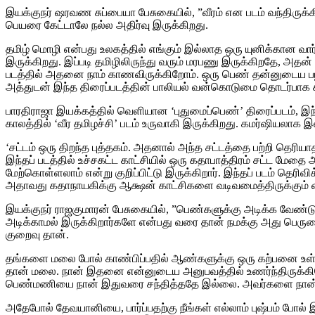
இயக்குநர் ஷரவண சுப்பையா பேசுகையில், ”வீரம் என படம் வந்திருக்கிற
பெயரை கேட்டாலே நல்ல அதிர்வு இருக்கிறது.
தமிழ் மொழி என்பது உலகத்தில் எங்கும் இல்லாத ஒரு யுனிக்கான வா
இருக்கிறது. இப்படி தமிழிலிருந்து வரும் மரபணு இருக்கிறதே, அதன் ர
படத்தில் அதனை நாம் காணவிருக்கிறோம். ஒரு பெண் தன்னுடைய பழி தீ
அத்துடன் இந்த திரைப்படத்தின் பாலியல் வன்கொடுமை தொடர்பாக சி
பாரதிராஜா இயக்கத்தில் வெளியான ‘புதுமைப்பெண்’ திரைப்படம், இந்
காலத்தில் ‘வீர தமிழச்சி’ படம் உருவாகி இருக்கிறது. கமர்ஷியலாக
‘சட்டம் ஒரு திறந்த புத்தகம். அதனால் அந்த சட்டத்தை பற்றி தெரிய
இந்தப் படத்தில் உச்சகட்ட காட்சியில் ஒரு கதாபாத்திரம் சட்ட மே
மேற்கொள்ளலாம் என்று குறிப்பிட்டு இருக்கிறார். இந்தப் படம் தெரிவ
அதாவது கதாநாயகிக்கு ஆக்ஷன் காட்சிகளை வடிவமைத்திருக்கும் வித
இயக்குநர் ராஜகுமாரன் பேசுகையில், ”பெண்களுக்கு அடிக்க வேண்ட
அடிக்காமல் இருக்கிறார்களே என்பது வரை தான் நமக்கு அது பெருமை.
குறைவு தான்.
தங்களை மலை போல் காண்பிப்பதில் ஆண்களுக்கு ஒரு கற்பனை உள்ளத
தான் மலை. நான் இதனை என்னுடைய அனுபவத்தில் உணர்ந்திருக்கி
பெண்மணியை நான் இதுவரை சந்தித்ததே இல்லை. அவர்களை நான் எல்
அதேபோல் தேவயானியை, பார்ப்பதற்கு நீங்கள் எல்லாம் புஷ்பம் போல