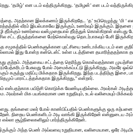
து. ‘தமிழ்’ என படம் வந்திருக்கிறது. ‘தமிழன்’ என படம் வந்திருக்கிற
ர்த்தை. அதற்கான இலக்கணம் இருக்கிறதே.. ‘த’ உயிரெழுத்து ‘மி ‘ எ
த்தத்தில் வீரம் இயல்பாகவே இருக்கும், உணர்வும் இருக்கும். இதனை நா
ர்க்கும் உணர்வை வன்முறையால் தீர்த்துக் கொள்கிறாள் என்பது போன்
ல சட்ட திருத்தங்களை மேற்கொள்வது தொடர்பாகவும் பேசி இருக்கிறார
த சமூகத்தில் பெண்களுக்கான புரட்சியை உண்டாக்கிய படம் என குறிப்ப
 இல்லாமல் இது போன்ற கன்டென்ட் உள்ள படத்தினை தயாரித்ததற்காக தய
ாதது குற்றம். அத்தகைய சட்டத்தை தெரிந்து கொள்வதற்கான முயற்சியை ம
தை அம்பேத்கரிடம் பேசுவது போல் அமைக்கப்பட்டு இருக்கிறது. அவரே ஒ
ிக்கும் கருத்து மதிப்பு மிக்கதாக இருக்கிறது. இந்த படத்திற்கு இசை,
மும் பாராட்டத்தக்கதாக இருக்கிறது,” என்றார்.
ும் என்பதற்காக பயிற்சி கொடுக்க வேண்டியதில்லை. அவர்கள் அடித்த
 அவர்கள் மிக பயங்கரமான மன உறுதியும், உடல் வலிமையும் மிக்கவர்க
ு. தங்களை மலர் போல் காண்பிப்பதில் பெண்களுக்கு ஒரு கற்பனை உ
றேன். நிறைய பெண்களிடம் அடி வாங்கி இருக்கிறேன் என்னுடைய அ
லா சூழ்நிலைகளிலும் பார்த்திருக்கிறேன்.
் இருக்கும் அந்த பெண் அவ்வளவு உறுதியான, வலிமையான, ஒரே அடியில