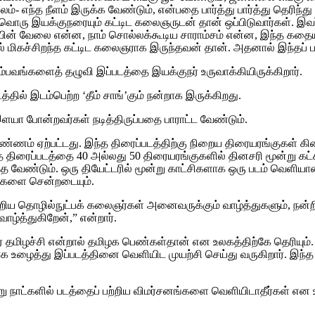
கலம்- எந்த நீளம் இருக்க வேண்டும், என்பதை பார்த்து பார்த்து தெரி
வொரு இயக்குநரையும் கட்டிட கலைஞருடன் தான் ஒப்பிடுவார்கள். இவர்க
ியின் வேலை என்ன, நாம் சொல்லக்கூடிய சாராம்சம் என்ன, இந்த க
தில் மிகச்சிறந்த கட்டிட கலைஞராக இருந்தவன் தான். அதனால் இந்தப் 
பவங்களைத் தழுவி இப்படத்தை இயக்குநர் உருவாக்கியிருக்கிறார்.
்தில் இடம்பெற்ற ‘தீம் சாங்’கும் நன்றாக இருக்கிறது.
இளயா போன்றவர்கள் நடித்திருப்பதை பாராட்ட வேண்டும்.
எண்ணம் ஏற்பட்டது. இந்த திரைப்படத்திற்கு நிறைய திரையரங்குகள் க
்த திரைப்படத்தை 40 அல்லது 50 திரையரங்குகளில் தினசரி மூன்று 
த வேண்டும். ஒரு தியேட்டரில் மூன்று காட்சிகளாக ஒரு படம் வெளியான
க்களை சென்றடையும்.
ற்றிய தொழில்நுட்பக் கலைஞர்கள் அனைவருக்கும் வாழ்த்துகளும், நன்றி
வாழ்த்துகிறேன்,” என்றார்.
வீர தமிழச்சி என்றால் தமிழக பெண்கள்தான் என உலகத்திற்கே தெரியும
 உழைத்து இப்படத்தினை வெளியிட முயற்சி செய்து வருகிறார். இந்த த
்று நாட்களில் படத்தைப் பற்றிய விமர்சனங்களை வெளியிடாதீர்கள் 