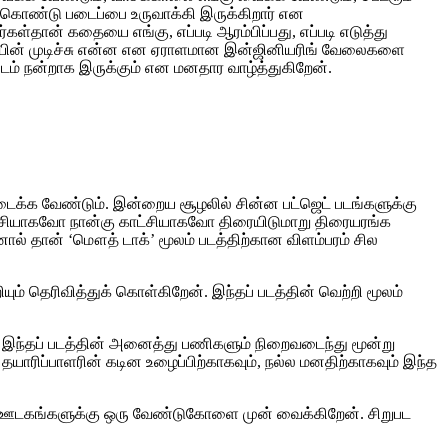
ந்து கொண்டு படைப்பை உருவாக்கி இருக்கிறார் என
ள்தான் கதையை எங்கு, எப்படி ஆரம்பிப்பது, எப்படி எடுத்து
தையின் முடிச்சு என்ன என ஏராளமான இன்ஜினியரிங் வேலைகளை
படம் நன்றாக இருக்கும் என மனதார வாழ்த்துகிறேன்.
ிடைக்க வேண்டும். இன்றைய சூழலில் சின்ன பட்ஜெட் படங்களுக்கு
கட்சியாகவோ நான்கு காட்சியாகவோ திரையிடுமாறு திரையரங்க
ால் தான் ‘மௌத் டாக்’ மூலம் படத்திற்கான விளம்பரம் சில
யும் தெரிவித்துக் கொள்கிறேன். இந்தப் படத்தின் வெற்றி மூலம்
். இந்தப் படத்தின் அனைத்து பணிகளும் நிறைவடைந்து மூன்று
யாரிப்பாளரின் கடின உழைப்பிற்காகவும், நல்ல மனதிற்காகவும் இந்த
என ஊடகங்களுக்கு ஒரு வேண்டுகோளை முன் வைக்கிறேன்.‌ சிறுபட