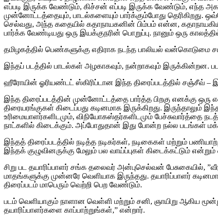
எப்படி இருக்க வேண்டும், கிச்சன் எப்படி இருக்க வேண்டும், எந்த அ
முன்னோட்டத்தையும், பாடல்களையும் பார்க்கும்போது தெரிகிறது. ஒவ்
செல்வது, அந்த கதையில் கதாநாயகனின் பிம்பம் என்ன, கதாநாயக
பார்க்க வேண்டியது ஒரு இயக்குநரின் பொறுப்பு. நானும் ஒரு காலத்
தமிழகத்தில் பெண்களுக்கு எதிராக நடந்த பாலியல் வன்கொடுமை சம்
இந்தப் படத்தில் பாடல்கள் அழகாகவும், நன்றாகவும் இருக்கின்றன. படத
ஹீரோயின் ஓரியண்டட் ஸ்கிரிப்டான இந்த திரைப்படத்தில் சஞ்சீவ் – 
இந்த திரைப்படத்தின் முன்னோட்டத்தை பார்த்த பிறகு எனக்கு ஒரு 
திரையரங்குகள் கிடைப்பது கடினமாக இருக்கிறது. இருந்தாலும் இந
உரிமையாளர்களிடமும், விநியோகஸ்தர்களிடமும் பேச்சுவார்த்தை நடத்
நாட்களில் கிடைக்கும்.‌ அப்போதுதான் இது போன்ற நல்ல படங்கள் ம
இந்தத் திரைப்படத்தில் நடித்த நடிகர்கள், நடிகைகள் மற்றும் பணியா
இந்தக் குழுவினருக்கு மேலும் பல வாய்ப்புகள் கிடைக்கட்டும் என்றும் 
சிறு பட தயாரிப்பாளர் சங்க தலைவர் அன்புசெல்வன் பேசுகையில், ”
மாதங்களுக்கு முன்னரே வெளியாக இருந்தது. தயாரிப்பாளர் கடினமாக
திரைப்படம் மாபெரும் வெற்றி பெற வேண்டும்.
படம் வெளியாகும் நாளான வெள்ளி மற்றும் சனி, ஞாயிறு ஆகிய மூன
தயாரிப்பாளர்களை காப்பாற்றுங்கள்,” என்றார்.