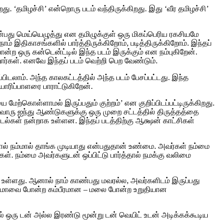
து. ‘தமிழச்சி’ என்றொரு படம் வந்திருக்கிறது. இது ‘வீர தமிழச்சி’
ன்பது மெய்யெழுத்து என தமிழுக்குள் ஒரு மிகப்பெரிய ரகசியமே
ம் இதிகாசங்களில் பார்த்திருக்கிறோம், படித்திருக்கிறோம். இந்தப்
ற ஒரு கன்டென்ட்டில் இந்த படம் இருக்கும் என நம்புகிறேன்.
்கள். எனவே இந்தப் படம் வெற்றி பெற வேண்டும்.
ிடலாம். அந்த காலகட்டத்தில் அந்த படம் பேசப்பட்டது. இந்த
ாரிப்பாளரை பாராட்டுகிறேன்.
ேற்கொள்ளாமல் இருப்பதும் குற்றம்’ என குறிப்பிடப்பட்டிருக்கிறது.
வ்வொரு ஐந்து ஆண்டுகளுக்கு ஒரு முறை சட்டத்தில் திருத்தத்தை
 பாடல்கள் நன்றாக உள்ளன. இந்தப் படத்திற்கு ஆக்ஷன் காட்சிகள்
ால் நம்மால் தாங்க முடியாது என்பதுதான் உண்மை. அவர்கள் நம்மை
ள். நம்மை அவர்களுடன் ஒப்பிட்டு பார்த்தால் நமக்கு வலிமை
ள்ளது. ஆனால் நாம் காண்பது மவரல்ல, அவர்களிடம் இருப்பது
ம்மாவை போன்ற கம்பீரமான – மலை போன்ற உறுதியான
் ஒரு டன் அல்ல இரண்டு மூன்று டன் வெயிட் உடன் அடிக்கக்கூடிய