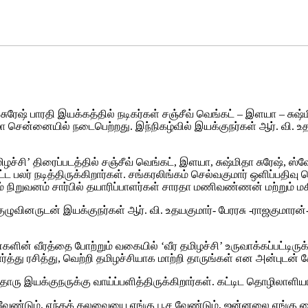
ுரேஷ் பாரதி இயக்கத்தில் நடிகர்கள் சஞ்சீவ் வெங்கட் – இளயா – சுஷ்
ா சென்னையில் நடைபெற்றது. இந்நிகழ்வில் இயக்குநர்கள் ஆர். வி. உதய
ிழச்சி’ திரைப்படத்தில் சஞ்சீவ் வெங்கட், இளயா, சுஷ்மிதா சுரேஷ், ஸ்
ட பலர் நடித்திருக்கிறார்கள். சங்கரலிங்கம் செல்வகுமார் ஒளிப்பதிவு ச
 நிறுவனம் சார்பில் தயாரிப்பாளர்கள் சாரதா மணிவண்ணன் மற்றும் ம
ழுவினருடன் இயக்குநர்கள் ஆர். வி. உதயகுமார்- பேரரசு -ராஜகுமாரன்- 
ளின் வீரத்தை போற்றும் வகையில் ‘வீர தமிழச்சி’ உருவாக்கப்பட்டிர
்து ரசித்து, வெற்றி தமிழச்சியாக மாற்றி தாருங்கள் என அன்புடன் க
்லதொரு இயக்குநருக்கு வாய்ப்பளித்திருக்கிறார்கள். கட்டிட தொழில
 வேண்டும், எந்தக் கலவையை எங்கு பூச வேண்டும், ஜன்னலை எங்கு வ