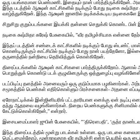
ஒரு பயங்கரமான பெண்மணி. இதையும் நான் பார்த்திருக்கிறேன்.
இந்த படத்தில் ஆக்ஷன் காட்சிகளில் நடிக்கும் போது நடிகை சுஷ்மித
வாழ்த்துகிறேன். இந்த ஆக்ஷன் ஜானரில் நடிக்கக்கூடிய நடிகைகளே 
சிறுசிறு குறும்படங்களை இயக்கி தன்னை செதுக்கி கொண்ட பின் இந்தப
நடிகை சுஷ்மிதா சுரேஷ் பேசுகையில், ”வீர தமிழச்சியாக என்னை தேர்வு
இந்தப் படத்தின் சண்டைக் காட்சிகளில் நடிக்கும் போது ஸ்டண்ட் 
கொண்டிருக்கும் காட்சியில் நடிக்கும் போது நான் பயந்தேனோ, இல்ல
தருணத்தில் நன்றியை தெரிவித்துக் கொள்கிறேன்.
திரைப்படங்களில் ஆக்ஷன் காட்சிகளை பார்த்திருக்கிறோம். ஆனால் அ
பொறுத்துக் கொண்டு படக் குழுவினருக்கு ஒத்துழைப்பு வழங்கினேன
படப்பிடிப்பு தளத்தில் அனைவரும் ஒரு குடும்பமாக பழகினார்கள். 
சமூகத்தில் பெண்கள் எதிர்கொள்ளும் பிரச்சனைகள்- அதனை எப்படி
ஏரோநாட்டிக்கல் இன்ஜினியரிங் பட்டதாரியான எனக்கு ஏன் நடிப்பு 
தந்து ஆதரவை வழங்கினார்கள். நிறைய பெண்களுக்கு சினிமாவில்
கேட்டுக்கொள்கிறேன்,” என்றார்.
இசையமைப்பாளர் ஜுபின் பேசுகையில், ”’திரௌபதி’, ‘ருத்ர தாண்டவம
இந்த திரைப்படத்தில் மூன்று பாடல்கள் உள்ளன. ஒரு பாடலை கலைமாம
மெட்டமைத்தோம். மூன்றாவதாக வீர தமிழச்சி என்ற பெயரில் ஒரு டைட்ட