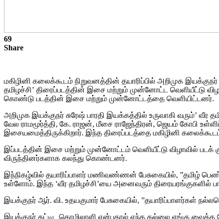
69
Share
மகிழினி கலைக்கூடம் நிறுவனத்தின் தயாரிப்பில் அறிமுக இயக்குநர் ச
தமிழச்சி’ திரைப்படத்தின் இசை மற்றும் முன்னோட்ட வெளியீட்டு விழ
கொண்டு படத்தின் இசை மற்றும் முன்னோட்டத்தை வெளியிட்டனர்.
அறிமுக இயக்குநர் சுரேஷ் பாரதி இயக்கத்தில் உருவாகி வரும்’ வீர தம
வேல ராமமூர்த்தி, கே. ராஜன், மீசை ராஜேந்திரன், ஜெயம் கோபி உள்ளிட்
இசையமைத்திருக்கிறார். இந்த திரைப்படத்தை மகிழினி கலைக்கூடம்
இப்படத்தின் இசை மற்றும் முன்னோட்டம் வெளியீட்டு விழாவில் படக் கு
விருந்தினர்களாக கலந்து கொண்டனர்.
இந்நிகழ்வில் தயாரிப்பாளர் மணிவண்ணன் பேசுகையில், ”தமிழ் பெண்க
உள்ளோம். இந்த ‘வீர தமிழச்சி’யை அனைவரும் திரையரங்குகளில் பார்த
இயக்குநர் ஆர். வி. உதயகுமார் பேசுகையில், ”தயாரிப்பாளர்கள் நல
இயக்குநர் கட்டிட தொழிலாளி என்பதால் எந்த கல்லை எங்கு வைக்க