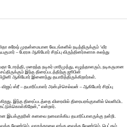
மிதா சுரேஷ் முதன்மையான வேடங்களில் நடித்திருக்கும் ‘வீர
குமார் – பேரரசு ஆகியோர் சிறப்பு விருந்தினர்களாக கலந்து
வேதா டோரத்தி, மறைந்த நடிகர் மாரிமுத்து, எழுத்தாளரும், நடிகருமான
ெய்திருக்கும் இந்த திரைப்படத்திற்கு ஜூபின்
கிழினி ஆகியோர் இணைந்து தயாரித்திருக்கிறார்கள்.
விஜய் ஸ்ரீ – தயாரிப்பாளர் அன்புச்செல்வன் – ஆகியோர் சிறப்பு
ுக்கிறது. இந்த திரைப்படத்தை விரைவில் திரையரங்குகளில் வெளியிட
ேட்டுக்கொள்கிறேன்,” என்றார்.
ாளியான இயக்குநரின் கனவை நனவாக்கிய தயாரிப்பாளருக்கு நன்றி.
ைக்க வேண்டும், வாசக்காலை எங்கு வைக்க வேண்டும், பெட்ரூம்