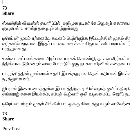
73
Share
ஸ்வஸ்திக் விஷன்ஸ் தயாரிப்பில், அறிமுக நடிகர் கே.ஜெ.ஆர் கதாநா
குழுவின் U சான்றிதழையும் பெற்றுள்ளது.
டிரெய்லர் மூலம் ஏற்கனவே கவனம் பெற்றிருந்த இப்படத்தின் முதல் சி
வரிகளில் உருவான இந்தப் பாடலை வைக்கம் விஜயலட்சுமி பாடியுள்ளா
ஈர்த்துள்ளது.
உண்மை சம்பவங்களை அடிப்படையாகக் கொண்டு, தடகள வீரர்கள் சந்த
நீதிக்காக நீதிமன்றம் வரை போராடும் ஒரு தடகள வீரனின் கதையை
பா.ரஞ்சித்தின் முன்னாள் உதவி இயக்குநரான தென்பாதியான் இயக்கிய
நடித்துள்ளனர்.
ஜிப்ரான் இசையமைத்துள்ள இப்படத்திற்கு ஏ.விஸ்வநாத் ஒளிப்பதிவு
தங்கராஜ் கலை இயக்கம், சம்பத் ஆழ்வார் ஒலி வடிவமைப்பு, ஷெரீப் 
டிரெய்லர் மற்றும் முதல் சிங்கிள் பாடலுக்கு கிடைத்து வரும் வரவேற்ப
73
Share
Prev Post