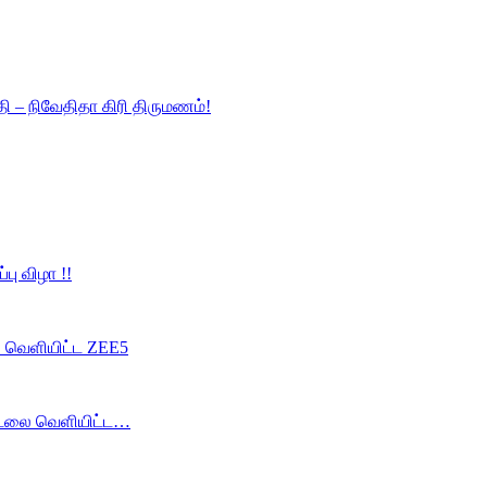
ி – நிவேதிதா கிரி திருமணம்!
பு விழா !!
லை வெளியிட்ட ZEE5
 பாடலை வெளியிட்ட…