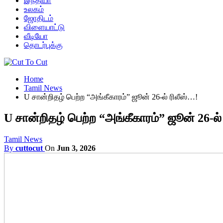
இந்தியா
உலகம்
ஜோதிடம்
விளையாட்டு
வீடியோ
தொடர்புக்கு
Home
Tamil News
U சான்றிதழ் பெற்ற “அங்கீகாரம்” ஜூன் 26-ல் ரிலீஸ்…!
U சான்றிதழ் பெற்ற “அங்கீகாரம்” ஜூன் 26-ல்
Tamil News
By
cuttocut
On
Jun 3, 2026