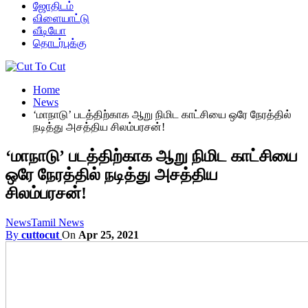
ஜோதிடம்
விளையாட்டு
வீடியோ
தொடர்புக்கு
Home
News
‘மாநாடு’ படத்திற்காக ஆறு நிமிட காட்சியை ஒரே நேரத்தில்
நடித்து அசத்திய சிலம்பரசன்!
‘மாநாடு’ படத்திற்காக ஆறு நிமிட காட்சியை
ஒரே நேரத்தில் நடித்து அசத்திய
சிலம்பரசன்!
News
Tamil News
By
cuttocut
On
Apr 25, 2021