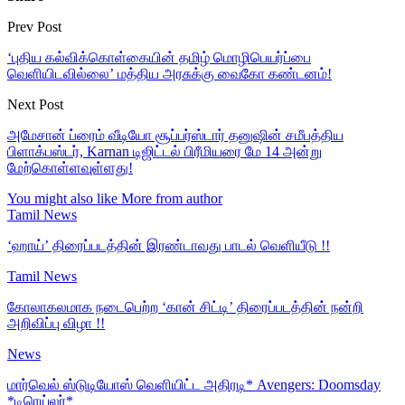
Prev Post
‘புதிய கல்விக்கொள்கையின் தமிழ் மொழிபெயர்ப்பை
வெளியிடவில்லை’ மத்திய அரசுக்கு வைகோ கண்டனம்!
Next Post
அமேசான் ப்ரைம் வீடியோ சூப்பர்ஸ்டார் தனுஷின் சமீபத்திய
பிளாக்பஸ்டர், Karnan டிஜிட்டல் பிரீமியரை மே 14 அன்று
மேற்கொள்ளவுள்ளது!
You might also like
More from author
Tamil News
‘ஹாய்’ திரைப்படத்தின் இரண்டாவது பாடல் வெளியீடு !!
Tamil News
கோலாகலமாக நடைபெற்ற ‘கான் சிட்டி’ திரைப்படத்தின் நன்றி
அறிவிப்பு விழா !!
News
மார்வெல் ஸ்டுடியோஸ் வெளியிட்ட அதிரடி* Avengers: Doomsday
*டிரெய்லர்*