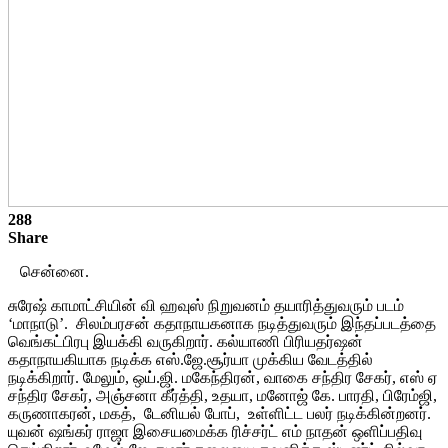
288
Share
சென்னை.
சுரேஷ் காமாட்சியின் வி ஹவுஸ் நிறுவனம் தயாரித்துவரும் படம்
‘மாநாடு’. சிலம்பரசன் கதாநாயகனாக நடித்துவரும் இந்தப்படத்தை
வெங்கட்பிரபு இயக்கி வருகிறார். கல்யாணி பிரியதர்ஷன்
கதாநாயகியாக நடிக்க எஸ்.ஜே.சூர்யா முக்கிய வேடத்தில்
நடிக்கிறார். மேலும், ஒய்.ஜி. மகேந்திரன், வாகை சந்திர சேகர், எஸ் ஏ
சந்திர சேகர், அஞ்சனா கீர்த்தி, உதயா, மனோஜ் கே. பாரதி, பிரேம்ஜி,
கருணாகரன், மகத், டேனியல் போப், உள்ளிட்ட பலர் நடிக்கின்றனர்.
யுவன் ஷங்கர் ராஜா இசையமைக்க ரிச்சர்ட் எம் நாதன் ஒளிப்பதிவு