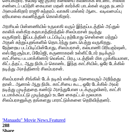
செய்கிறார். உமேஷ் ஜே குமார் கலையை கவனிக்க ஸ்டண்ட் சில்வா
சண்டைப் பயிற்சி கையாள மதன் கார்க்கி பாடல்கள் எழுத நடனம்
அமைக்கிறார் ராஜூ சுந்தரம். வாசுகி பாஸ்கர் ஆடை வடிவமைப்பு
ஏரியாவை கவனித்துக் கொள்கிறார்.
அரசியல் பின்னணியில் உருவாகி வரும் இந்தப்படத்தில் அப்துல்
காலிக் என்கிற கதாபாத்திரத்தில் சிலம்பரசன் நடித்து
வருகிறார். இப்படத்தின் படப்பிடிப்பு தற்போது சென்னை மற்றும்
அதன் சுற்றுப்புறங்களில் தொடர்ந்து நடைபெற்று வருகிறது.
நேற்றைய படப்பிடிப்பின்போது, சிலம்பரசன், கல்யாணி பிரியதர்ஷன்,
எஸ்.ஜே.சூர்யா, பிரேம்ஜி, கருணாகரன் உள்ளிட்டோர் நடிக்கும்
காட்சியை படமாக்கினார் வெங்கட் பிரபு. படத்தின் மிக முக்கியமான,
கிட்டத்தட்ட ஆறு நிமிடம் கொண்ட இந்த காட்சியில், ஒரே டேக்கில்
நடித்து அசத்தினார் சிலம்பரசன்.
சிலம்பரசன் சிங்கிள் டேக் நடிகர் என்பது அனைவரும் அறிந்தது
தான்.. ஆனால் ஆறு நிமிட காட்சியை கூட, ஒரே டேக்கில் அவர்
நடித்து முடித்ததை கண்டு அசந்துபோன படக்குழுவினர், காட்சி
படமாக்கப்பட்டு முடிந்ததும் உடனே கைதட்டல் மூலமாக
சிலம்பரசனுக்கு தங்களது பாராட்டுக்களை தெரிவித்தனர்.
'Manaadu" Movie News.
Featured
288
Share