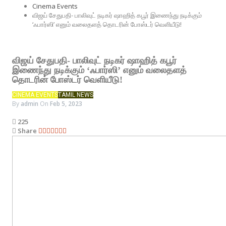
Cinema Events
விஜய் சேதுபதி- பாலிவுட் நடிகர் ஷாஹித் கபூர் இணைந்து நடிக்கும்
‘ஃபார்ஸி’ எனும் வலைதளத் தொடரின் போஸ்டர் வெளியீடு!
விஜய் சேதுபதி- பாலிவுட் நடிகர் ஷாஹித் கபூர்
இணைந்து நடிக்கும் ‘ஃபார்ஸி’ எனும் வலைதளத்
தொடரின் போஸ்டர் வெளியீடு!
CINEMA EVENTS
TAMIL NEWS
By
admin
On
Feb 5, 2023
225
Share