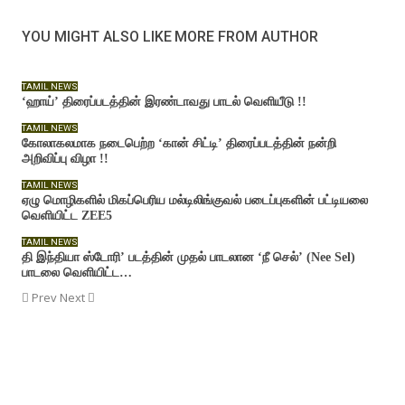
YOU MIGHT ALSO LIKE
MORE FROM AUTHOR
TAMIL NEWS
‘ஹாய்’ திரைப்படத்தின் இரண்டாவது பாடல் வெளியீடு !!
TAMIL NEWS
கோலாகலமாக நடைபெற்ற ‘கான் சிட்டி’ திரைப்படத்தின் நன்றி
அறிவிப்பு விழா !!
TAMIL NEWS
ஏழு மொழிகளில் மிகப்பெரிய மல்டிலிங்குவல் படைப்புகளின் பட்டியலை
வெளியிட்ட ZEE5
TAMIL NEWS
தி இந்தியா ஸ்டோரி’ படத்தின் முதல் பாடலான ‘நீ செல்’ (Nee Sel)
பாடலை வெளியிட்ட…
Prev
Next