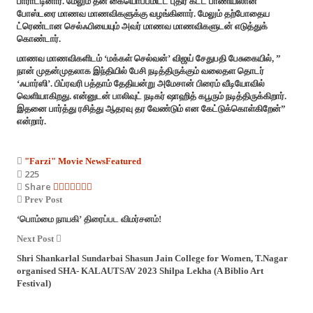
பாராட்டினார். மேலும் தன் கையொப்பமிட்ட புதிர் கட்ட பாணியிலான
போஸ்டரை மாணவ மாணவிகளுக்கு வழங்கினார். மேலும் தற்போதைய
ட்ரெண்டான செல்ஃபியையும் அவர் மாணவ மாணவிகளுடன் எடுத்துக்
கொண்டார்.
மாணவ மாணவிகளிடம் ‘மக்கள் செல்வன்’ விஜய் சேதுபதி பேசுகையில், ”
நான் முதன்முதலாக இந்தியில் பேசி நடித்திருக்கும் வலைதள தொடர்
‘ஃபார்ஸி’. பிப்ரவரி பத்தாம் தேதியன்று அமேசான் பிரைம் வீடியோவில்
வெளியாகிறது. என்னுடன் பாலிவுட் நடிகர் ஷாஹித் கபூரும் நடித்திருக்கிறார்.
இதனை பார்த்து ரசித்து ஆதரவு தர வேண்டும் என கேட்டுக்கொள்கிறேன்”
என்றார்.
"Farzi" Movie News
Featured
225
Share
Prev Post
‘பொம்மை நாயகி’ திரைப்பட விமர்சனம்!
Next Post
Shri Shankarlal Sundarbai Shasun Jain College for Women, T.Nagar
organised SHA- KALAUTSAV 2023 Shilpa Lekha (A Biblio Art
Festival)