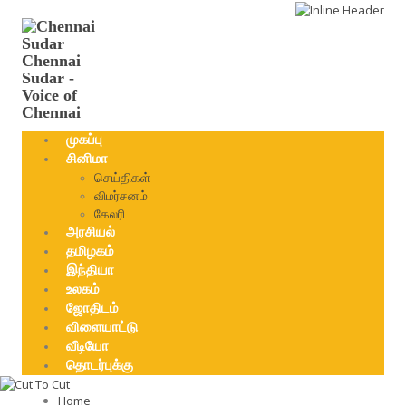
Chennai
Sudar -
Voice of
Chennai
முகப்பு
சினிமா
செய்திகள்
விமர்சனம்
கேலரி
அரசியல்
தமிழகம்
இந்தியா
உலகம்
ஜோதிடம்
விளையாட்டு
வீடியோ
தொடர்புக்கு
Home