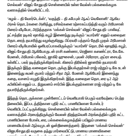
செல்வன்’ விஜய் சேதுபதி சென்னையில் உள்ள வேல்ஸ் பல்கலைக்கழக
வளாகத்தில் வெளியிட்டார்.
‘சுழல் – தி வோர்டெக்ஸ்’, ‘வதந்தி – தி ஃபேபுள் ஆஃப் வெலோனி’ ஆகிய
அசல் தொடர்களை அளித்து, ரசிகர்களை உற்சாகப்படுத்தி வரும் அமேசான்
பிரைம் வீடியோ, அடுத்ததாக ‘மக்கள் செல்வன்’ விஜய் சேதுபதி- பாலிவுட்
நட்சத்திர நடிகர் ஷாகித் கபூர் இணைந்து நடிக்கும் ‘ஃபார்ஸி’ எனும் வலைதள
தொடரைத் தயாரித்து வழங்குகிறது. பிப்ரவரி பத்தாம் தேதி முதல் அமேசான்
பிரைம் வீடியோவில் ஒளிபரப்பாகவிருக்கும் ‘ஃபார்ஸி’ தொடரில் ஷாஹித் கபூர்,
விஜய் சேதுபதி ஆகியோருடன் ராசி கண்ணா, ரெஜினா கஸண்ட்ரா, கே.கே.
மேனன், அமோல் பலேகர், ஜாகிர் ஹுசைன், புவன் அரோரா, குப்ரா சையத்
உள்ளிட்ட பலர் நடித்திருக்கிறார்கள். கிரைம் திரில்லர் ஜானரில் தயாராகி
இருக்கும் இந்த வலைதள தொடருக்கு இயக்குநர்கள் ராஜ் மற்றும் டி.கே உடன்
இணைந்து சுமன் குமார் மற்றும் சீதா ஆர். மேனன் ஆகியோர் இணைந்து
கதை, வசனம் எழுதி இருக்கிறார்கள். இந்த வலைதள தொடரை டி2 ஆர்
ஃபிலிம்ஸ் எனும் பட நிறுவனம் சார்பில் இயக்குநர்களான ராஜ் மற்றும் டி கே
தயாரித்திருக்கிறார்கள்.
இந்தத் தொடருக்கான முன்னோட்டம் வெளியாகி பெரும் வரவேற்பை பெற்ற
நிலையில், இப்படத்திற்கான புதிர் கட்ட பாணியிலான போஸ்டர்
வெளியிடப்பட்டிருக்கிறது. சென்னையில் உள்ள வேல்ஸ் பல்கலைக்கழக
வளாகத்தில் அமைந்திருக்கும் வேலன் திறந்தவெளி அரங்கத்தில் புதிர் கட்ட
பாணியிலான போஸ்டரை, பல்கலைக்கழகத்தில் பயிலும் மாணவ
மாணவியர்கள் ஆர்வமுடன் ஒன்றிணைத்தனர். இதனை ‘மக்கள் செல்வன்’
விஜயசேதுபதி வருகை தந்து பார்வையிட்டு, மாணவ மாணவிகளை