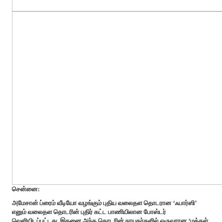
சென்னை:
அமேசான் ப்ரைம் வீடியோ வழங்கும் புதிய வலைதள தொடரான ‘ஃபார்ஸி’
எனும் வலைதள தொடரின் புதிர் கட்ட பாணியிலான போஸ்டர்
வெளியிடப்பட்டது. இதனை அந்த தொடரின் நாயகர்களில் ஒருவரான ‘மக்கள்