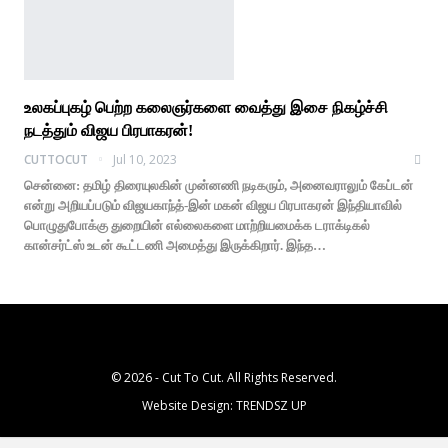
உலகப்புகழ் பெற்ற கலைஞர்களை வைத்து இசை நிகழ்ச்சி
நடத்தும் விஜய பிரபாகரன்!
CUTTOCUT
Jul 10, 2023
சென்னை: தமிழ் திரையுலகின் முன்னணி நடிகரும், அனைவராலும் கேப்டன்
என்று அறியப்படும் விஜயகாந்த்-இன் மகன் விஜய பிரபாகரன் இந்தியாவில்
பொழுதுபோக்கு துறையின் எல்லைகளை மாற்றியமைக்க டராக்டிகல்
கான்சர்ட்ஸ் உடன் கூட்டணி அமைத்து இருக்கிறார். இந்த…
© 2026 - Cut To Cut. All Rights Reserved.
Website Design:
TRENDSZ UP