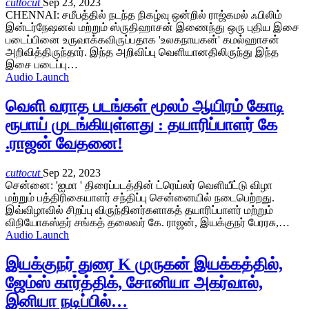
cuttocut
Sep 23, 2023
CHENNAI: சமீபத்தில் நடந்த நிகழ்வு ஒன்றில் ராஜ்கமல் ஃபிலிம்
இன்டர்நேஷனல் மற்றும் ஸ்ருதிஹாசன் இணைந்து ஒரு புதிய இசை
படைப்பினை உருவாக்கவிருப்பதாக 'உலகநாயகன்' கமல்ஹாசன்
அறிவித்திருந்தார். இந்த அறிவிப்பு வெளியானதிலிருந்து இந்த
இசை படைப்பு…
Audio Launch
வெளி வராத படங்கள் மூலம் ஆயிரம் கோடி
ரூபாய் முடங்கியுள்ளது : தயாரிப்பாளர் கே
.ராஜன் வேதனை!
cuttocut
Sep 22, 2023
சென்னை: 'ஐமா ' திரைப்படத்தின் ட்ரெய்லர் வெளியீட்டு விழா
மற்றும் பத்திரிகையாளர் சந்திப்பு சென்னையில் நடைபெற்றது.
இவ்விழாவில் சிறப்பு விருந்தினர்களாகத் தயாரிப்பாளர் மற்றும்
விநியோகஸ்தர் சங்கத் தலைவர் கே. ராஜன், இயக்குநர் பேரரசு,…
Audio Launch
இயக்குநர் துரை K முருகன் இயக்கத்தில்,
ஜேம்ஸ் கார்த்திக், சோனியா அகர்வால்,
இனியா நடிப்பில்…