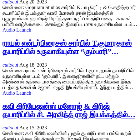
cuttocut
Aug 20, 2023
சென்னை: Gopuram Studios சார்பில் K.பாபு ரெட்டி & G.சதீஷ்குமார்
தயாரிப்பில் இயக்குநர் வாலி மோகன் தாஸ் இயக்கத்தில்
புதுமுகங்கள் ஹமரேஷ் பிரார்த்தனா நடிப்பில் தற்போதைய காலகட்ட
பள்ளி வாழ்க்கையை சொல்லும் திரைப்படமாக உருவாகியுள்ள படம்…
Audio Launch
ராயல் என்டர்பிரைசஸ் சார்பில் T.குமாரதாஸ்
தயாரிப்பில் உருவாகியுள்ள “கும்பாரி”…
cuttocut
Aug 18, 2023
சென்னை: ராயல் என்டர்பிரைசஸ் சார்பில் T.குமாரதாஸ் தயாரிப்பில்
உருவாகியுள்ள படம் ‘கும்பாரி’. இளைஞர்களின் நட்பு மற்றும்
அண்ணன் தங்கை பாசத்தை மையப்படுத்தி உருவாகியுள்ள இந்த
படத்தை கெவின் ஜோசப் எழுதி இயக்கியுள்ளார். இந்த படத்தில்…
Audio Launch
கவி கிரியேஷன்ஸ் மனோஜ் & கிரிஷ்
தயாரிப்பில் சி. அரவிந்த் ராஜ் இயக்கத்தில்…
cuttocut
Aug 15, 2023
சென்னை: கவி கிரியேஷன்ஸின் முதல் தயாரிப்பான 'பரம்பொருள்'
திரைப்படத்தை இயக்குநர் ராமிடம் உதவி இயக்குநராக