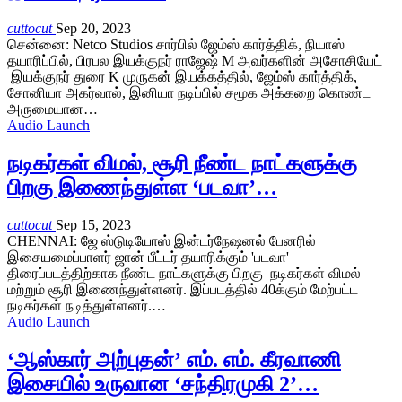
cuttocut
Sep 20, 2023
சென்னை: Netco Studios சார்பில் ஜேம்ஸ் கார்த்திக், நியாஸ்
தயாரிப்பில், பிரபல இயக்குநர் ராஜேஷ் M அவர்களின் அசோசியேட்
இயக்குநர் துரை K முருகன் இயக்கத்தில், ஜேம்ஸ் கார்த்திக்,
சோனியா அகர்வால், இனியா நடிப்பில் சமூக அக்கறை கொண்ட
அருமையான…
Audio Launch
நடிகர்கள் விமல், சூரி நீண்ட நாட்களுக்கு
பிறகு இணைந்துள்ள ‘படவா’…
cuttocut
Sep 15, 2023
CHENNAI: ஜே ஸ்டுடியோஸ் இன்டர்நேஷனல் பேனரில்
இசையமைப்பாளர் ஜான் பீட்டர் தயாரிக்கும் 'படவா'
திரைப்படத்திற்காக நீண்ட நாட்களுக்கு பிறகு நடிகர்கள் விமல்
மற்றும் சூரி இணைந்துள்ளனர். இப்படத்தில் 40க்கும் மேற்பட்ட
நடிகர்கள் நடித்துள்ளனர்.…
Audio Launch
‘ஆஸ்கார் அற்புதன்’ எம். எம். கீரவாணி
இசையில் உருவான ‘சந்திரமுகி 2’…